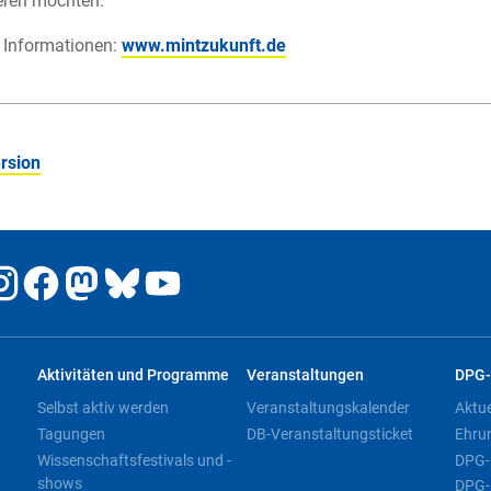
eren möchten.
 Informationen:
www.mintzukunft.de
rsion
Aktivitäten und Programme
Veranstaltungen
DPG-
Selbst aktiv werden
Veranstaltungskalender
Aktu
Tagungen
DB-Veranstaltungsticket
Ehru
Wissenschaftsfestivals und -
DPG-
shows
DPG-