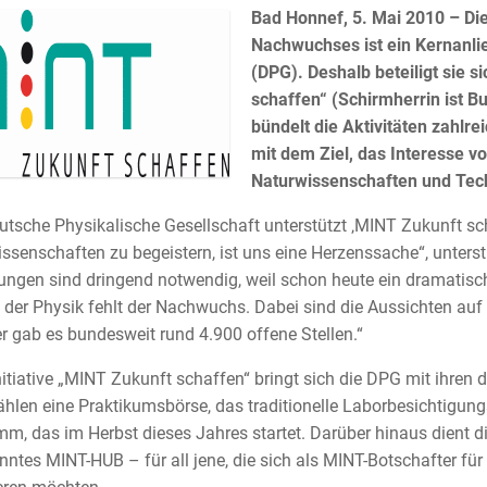
Bad Honnef, 5. Mai 2010 – Di
Nachwuchses ist ein Kernanli
(DPG). Deshalb beteiligt sie s
schaffen“ (Schirmherrin ist Bu
bündelt die Aktivitäten zahlr
mit dem Ziel, das Interesse v
Naturwissenschaften und Tec
utsche Physikalische Gesellschaft unterstützt ‚MINT Zukunft sc
ssenschaften zu begeistern, ist uns eine Herzenssache“, unters
gen sind dringend notwendig, weil schon heute ein dramatisc
 der Physik fehlt der Nachwuchs. Dabei sind die Aussichten au
gab es bundesweit rund 4.900 offene Stellen.“
Initiative „MINT Zukunft schaffen“ bringt sich die DPG mit ihren
hlen eine Praktikumsbörse, das traditionelle Laborbesichtigun
m, das im Herbst dieses Jahres startet. Darüber hinaus dient di
ntes MINT-HUB – für all jene, die sich als MINT-Botschafter fü