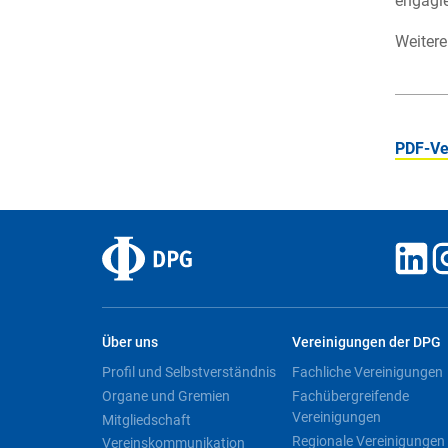
engagi
Weitere
PDF-Ve
Über uns
Vereinigungen der DPG
Profil und Selbstverständnis
Fachliche Vereinigungen
Organe und Gremien
Fachübergreifende
Vereinigungen
Mitgliedschaft
Regionale Vereinigungen
Vereinskommunikation