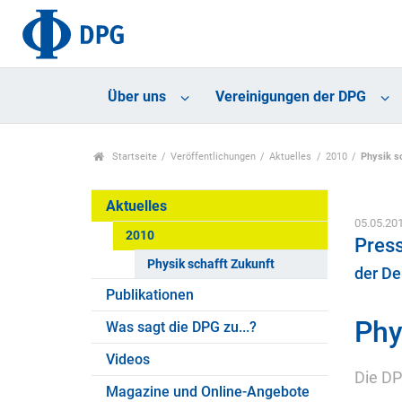
Über uns
Vereinigungen der DPG
Startseite
Veröffentlichungen
Aktuelles
2010
Physik s
Aktuelles
05.05.20
2010
Press
Physik schafft Zukunft
der De
Publikationen
Phy
Was sagt die DPG zu...?
Videos
Die DP
Magazine und Online-Angebote