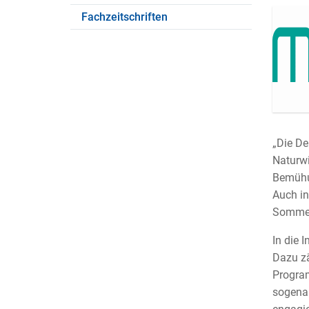
Fachzeitschriften
„Die De
Naturwi
Bemühun
Auch in
Sommer 
In die 
Dazu zä
Program
sogenan