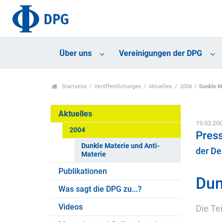
Über uns
Vereinigungen der DPG
Startseite
Veröffentlichungen
Aktuelles
2004
Dunkle M
Aktuelles
19.03.20
2004
Press
Dunkle Materie und Anti-
der De
Materie
Publikationen
Dun
Was sagt die DPG zu...?
Videos
Die Te