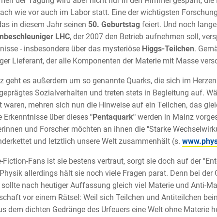
en der Tagung wird aber nicht nur in den Himmel gespäht, die E
nach wie vor auch im Labor statt. Eine der wichtigsten Forschung
 das in diesem Jahr seinen
50. Geburtstag
feiert. Und noch lange
enbeschleuniger LHC
, der 2007 den Betrieb aufnehmen soll, ver
nisse - insbesondere über das mysteriöse
Higgs-Teilchen
. Gemä
riger Lieferant, der alle Komponenten der Materie mit Masse verso
z geht es außerdem um so genannte Quarks, die sich im Herze
geprägtes Sozialverhalten und treten stets in Begleitung auf. W
 waren, mehren sich nun die Hinweise auf ein Teilchen, das glei
 Erkenntnisse über dieses
"Pentaquark"
werden in Mainz vorgest
rinnen und Forscher möchten an ihnen die "Starke Wechselwirkun
derkettet und letztlich unsere Welt zusammenhält (s.
www.phys
-Fiction-Fans ist sie bestens vertraut, sorgt sie doch auf der "En
 Physik allerdings hält sie noch viele Fragen parat. Denn bei d
, sollte nach heutiger Auffassung gleich viel Materie und Anti-Ma
chaft vor einem Rätsel: Weil sich Teilchen und Antiteilchen beim
us dem dichten Gedränge des Urfeuers eine Welt ohne Materie h