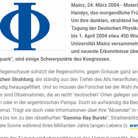
Mainz, 24. März 2004 - Materi
Handys, das morgendliche Frü
Um ihre dunklen, strahlend he
Tagung der Deutschen Physika
bis 1. April 2004 etwa 450 Wi
Universität Mainz versammeln
und neueste Erkenntnisse über
uark", sind einige Schwerpunkte des Kongresses.
egenschauer schützt der Regenschirm, gegen Schauer ganz ande
chen Strahlung
, die ständig aus den Tiefen des Alls heranflute
ndig herausgefiltert. Und so müssen die Forscher bei der Wahl i
s sind Observatorien, die an recht "exotischen" Orten gelegen si
 oder in der argentinischen Pampa. Doch so aufwändig die Beob
lemal. Trägt sie doch viele Informationen über ihre "Absender" in
n
bis hin zu den rätselhaften
"Gamma-Ray Bursts"
. Strahlenblit
ere Sonne während ihres Milliarden Jahre langen Lebens (s.
www