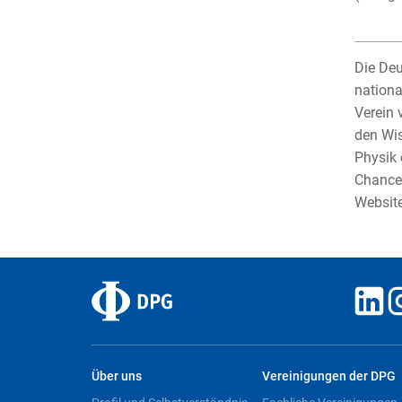
Die Deu
nationa
Verein 
den Wis
Physik 
Chancen
Websit
Über uns
Vereinigungen der DPG