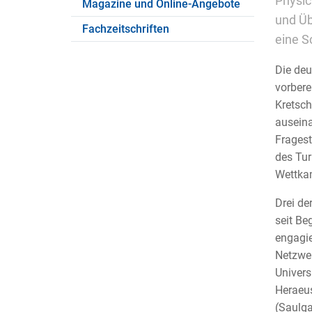
Physic
Magazine und Online-Angebote
und Üb
Fachzeitschriften
eine S
Die deu
vorbere
Kretsch
auseina
Fragest
des Tur
Wettkam
Drei de
seit Be
engagie
Netzwer
Univers
Heraeus
(Saulga