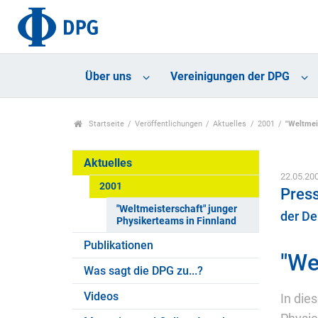
Über uns
Vereinigungen der DPG
Startseite
Veröffentlichungen
Aktuelles
2001
"Weltmei
Aktuelles
22.05.20
2001
Press
"Weltmeisterschaft" junger
der De
Physikerteams in Finnland
Publikationen
"We
Was sagt die DPG zu...?
Videos
In die