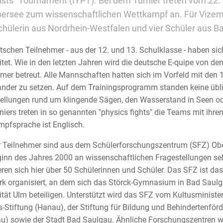
ists´ Tournament (IYPT). Bei dem Turnier treten vom 22.
ersee zum wissenschaftlichen Wettkampf an. Für Vizem
chülerin aus Nordrhein-Westfalen und vier Schüler aus 
tschen Teilnehmer - aus der 12. und 13. Schulklasse - haben s
itet. Wie in den letzten Jahren wird die deutsche E-quipe von 
mer betreut. Alle Mannschaften hatten sich im Vorfeld mit den 
nder zu setzen. Auf dem Trainingsprogramm standen keine übli
ellungen rund um klingende Sägen, den Wasserstand in Seen od
niers treten in so genannten "physics fights" die Teams mit ih
pfsprache ist Englisch.
r Teilnehmer sind aus dem Schülerforschungszentrum (SFZ) O
ginn des Jahres 2000 an wissenschaftlichen Fragestellungen se
ren sich hier über 50 Schülerinnen und Schüler. Das SFZ ist das
k organisiert, an dem sich das Störck-Gymnasium in Bad Saulga
ität Ulm beteiligen. Unterstützt wird das SFZ vom Kultusminist
-Stiftung (Hanau), der Stiftung für Bildung und Behindertenförd
u) sowie der Stadt Bad Saulgau. Ähnliche Forschungszentren we