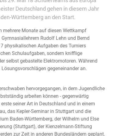
 bis 29. Mai 18 Schülerteams aus Europa
eister Deutschland gehen in diesem Jahr
Baden-Württemberg an den Start.
ich mehrere Monate auf diesen Wettkampf
den Gymnasiallehrern Rudolf Lehn und Bernd
17 physikalischen Aufgaben des Turniers
chen Schulaufgaben, sondern knifflige
er selbst gebastelte Elektromotoren. Während
ren Lösungsvorschlägen gegeneinander an.
berschwaben hervorgegangen, in dem Jugendliche
lbstständig arbeiten können - gegenwärtig
 erste seiner Art in Deutschland und in einem
u, das Kepler-Seminar in Stuttgart und die
erium Baden-Württemberg, der Wilhelm und Else
erung (Stuttgart), der Kienzelmann-Stiftung
rden zur Zeit in anderen Bundesländern geplant.