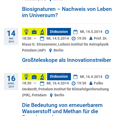
Biosignaturen – Nachweis von Leben
im Universum?
14
Diskussion
Mi, 14.5.2014
18:30
—
Mi, 14.5.2014
19:30
Prof. Dr.
MAI
2014
Klaus G. Strassmeier, Leibniz Institut für Astrophysik
Potsdam (AIP)
Berlin
Großteleskope als Innovationstreiber
16
Diskussion
Mi, 16.4.2014
18:30
—
Mi, 16.4.2014
19:30
Falko
APRIL
2014
Ueckerdt, Potsdam Institut für Klimafolgenforschung
(PIK), Potsdam
Berlin
Die Bedeutung von erneuerbarem
Wasserstoff und Methan für die