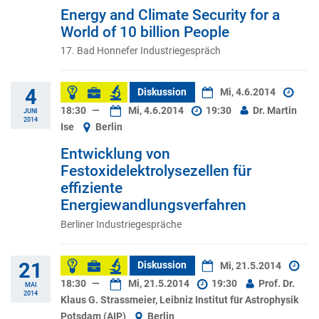
Energy and Climate Security for a
World of 10 billion People
17. Bad Honnefer Industriegespräch
4
Diskussion
Mi, 4.6.2014
18:30
—
Mi, 4.6.2014
19:30
Dr. Martin
JUNI
2014
Ise
Berlin
Entwicklung von
Festoxidelektrolysezellen für
effiziente
Energiewandlungsverfahren
Berliner Industriegespräche
21
Diskussion
Mi, 21.5.2014
18:30
—
Mi, 21.5.2014
19:30
Prof. Dr.
MAI
2014
Klaus G. Strassmeier, Leibniz Institut für Astrophysik
Potsdam (AIP)
Berlin