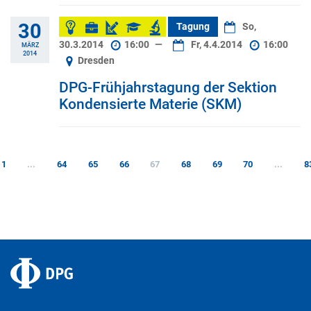
30
Tagung
So,
30.3.2014
16:00
—
Fr, 4.4.2014
16:00
MÄRZ
2014
Dresden
DPG-Frühjahrstagung der Sektion
Kondensierte Materie (SKM)
1
...
64
65
66
67
68
69
70
...
8