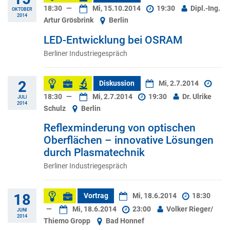
18:30
—
Mi, 15.10.2014
19:30
Dipl.-Ing.
OKTOBER
2014
Artur Grösbrink
Berlin
LED-Entwicklung bei OSRAM
Berliner Industriegespräch
2
Diskussion
Mi, 2.7.2014
18:30
—
Mi, 2.7.2014
19:30
Dr. Ulrike
JULI
2014
Schulz
Berlin
Reflexminderung von optischen
Oberflächen – innovative Lösungen
durch Plasmatechnik
Berliner Industriegespräch
18
Vortrag
Mi, 18.6.2014
18:30
—
Mi, 18.6.2014
23:00
Volker Rieger/
JUNI
2014
Thiemo Gropp
Bad Honnef