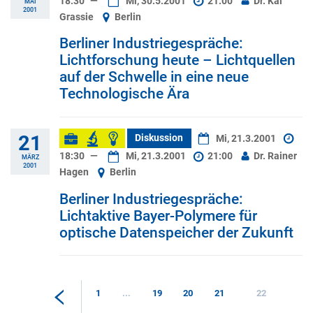
18:30
—
Mi, 30.5.2001
21:00
Dr. Kai
MAI
2001
Grassie
Berlin
Berliner Industriegespräche:
Lichtforschung heute – Lichtquellen
auf der Schwelle in eine neue
Technologische Ära
21
Diskussion
Mi, 21.3.2001
18:30
—
Mi, 21.3.2001
21:00
Dr. Rainer
MÄRZ
2001
Hagen
Berlin
Berliner Industriegespräche:
Lichtaktive Bayer-Polymere für
optische Datenspeicher der Zukunft
1
...
19
20
21
22