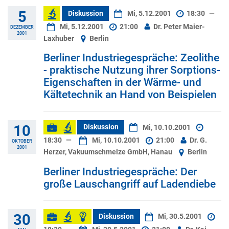
5
Diskussion
Mi, 5.12.2001
18:30
—
Mi, 5.12.2001
21:00
Dr. Peter Maier-
DEZEMBER
2001
Laxhuber
Berlin
Berliner Industriegespräche: Zeolithe
- praktische Nutzung ihrer Sorptions-
Eigenschaften in der Wärme- und
Kältetechnik an Hand von Beispielen
10
Diskussion
Mi, 10.10.2001
18:30
—
Mi, 10.10.2001
21:00
Dr. G.
OKTOBER
2001
Herzer, Vakuumschmelze GmbH, Hanau
Berlin
Berliner Industriegespräche: Der
große Lauschangriff auf Ladendiebe
30
Diskussion
Mi, 30.5.2001