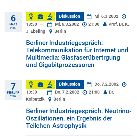
6
Diskussion
Mi, 6.3.2002
18:30
—
Mi, 6.3.2002
21:00
Prof. Dr. K.
MÄRZ
2002
J. Ebeling
Berlin
Berliner Industriegespräch:
Telekommunikation für Internet und
Multimedia: Glasfaserübertrgung
und Gigabitprozessoren
7
Diskussion
Do, 7.2.2002
18:30
—
Do, 7.2.2002
21:00
Dr.
FEBRUAR
2002
Kolbatzik
Berlin
Berliner Industriegespräch: Neutrino-
Oszillationen, ein Ergebnis der
Teilchen-Astrophysik