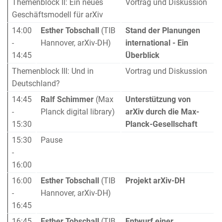
Themenblock II: Ein neues
Vortrag und Diskussion
Geschäftsmodell für arXiv
14:00
Esther Tobschall
(TIB
Stand der Planungen
-
Hannover, arXiv-DH)
international - Ein
14:45
Überblick
Themenblock III: Und in
Vortrag und Diskussion
Deutschland?
14:45
Ralf Schimmer
(Max
Unterstützung von
-
Planck digital library)
arXiv durch die Max-
15:30
Planck-Gesellschaft
15:30
Pause
-
16:00
16:00
Esther Tobschall
(TIB
Projekt arXiv-DH
-
Hannover, arXiv-DH)
16:45
16:45
Esther Tobschall
(TIB
Entwurf einer