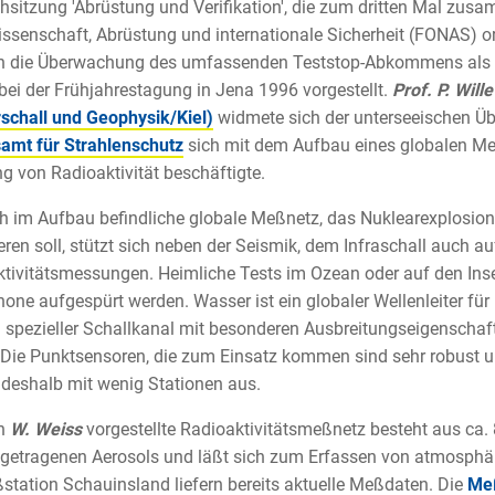
hsitzung 'Abrüstung und Verifikation', die zum dritten Mal z
ssenschaft, Abrüstung und internationale Sicherheit (FONAS) or
 die Überwachung des umfassenden Teststop-Abkommens als S
 bei der Frühjahrestagung in Jena 1996 vorgestellt.
Prof. P. Will
schall und Geophysik/Kiel)
widmete sich der unterseeischen 
amt für Strahlenschutz
sich mit dem Aufbau eines globalen Me
 von Radioaktivität beschäftigte.
h im Aufbau befindliche globale Meßnetz, das Nuklearexplosio
ieren soll, stützt sich neben der Seismik, dem Infraschall auch a
tivitätsmessungen. Heimliche Tests im Ozean oder auf den Ins
one aufgespürt werden. Wasser ist ein globaler Wellenleiter für
n spezieller Schallkanal mit besonderen Ausbreitungseigenschaft
 Die Punktsensoren, die zum Einsatz kommen sind sehr robust
eshalb mit wenig Stationen aus.
n
W. Weiss
vorgestellte Radioaktivitätsmeßnetz besteht aus ca
tgetragenen Aerosols und läßt sich zum Erfassen von atmosphär
station Schauinsland liefern bereits aktuelle Meßdaten. Die
Me