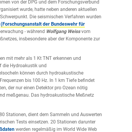
usammen von der DPG und dem Forschungsverbund
ganisiert wurde, hatte neben anderen aktuellen
chwerpunkt. Die seismischen Verfahren wurden
e
(Forschungsanstalt der Bundeswehr für
Überwachung - während
Wolfgang Weiss
vom
ßnetzes, insbesondere aber der Komponente zur
nen mit mehr als 1 Kt TNT erkennen und
uf die Hydroakustik und
elsocheln können durch hydroakustische
 Frequenzen bis 100 Hz. In 1 km Tiefe befindet
en, der nur einen Detektor pro Ozean nötig
 und meßgenau. Das hydroakustische Meßnetz
. 80 Stationen, dient dem Sammeln und Auswerten
ischen Tests einsetzen. 20 Stationen darunter
ßdaten
werden regelmäßig im World Wide Web