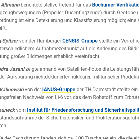
 Altmann
berichtete stellvertretend für das
Bochumer Verifikati
gzeugbewegungen (Propeller, Düsenflugzeuge) durch Geofone und
dnung ist eine Detektierung und Klassifizierung möglich; eine 
ift.
 Spitzer
von der Hamburger
CENSIS-Gruppe
stellte ein Verfahr
terschiedlichem Aufnahmezeitpunkt auf die Änderung des Bildi
ung großer Bildmengen erheblich vereinfacht.
dra Jasani
zeigte anhand von Satelliten-Fotos die Leistungsfä
er Aufspürung nichtdeklarierter nuklearer, militärischer Produk
Kalinowski
von der
IANUS-Gruppe
der TH-Darmstadt stellte ein
ungsfreien Nachweis von Li-6 vor, das dem Rohstoff zum Erbrüten
euneck
vom
Institut für Friedensforschung und Sicherheitspoli
standsaufnahme der Sicherheitsrisiken und Proliferationsgefahr
ren.
e der Fachsitzung fanden sich ca. 100 Zuschauer ein, die die ei