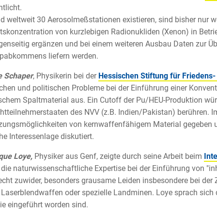
tlicht.
 weltweit 30 Aerosolmeßstationen existieren, sind bisher nur 
ätskonzentration von kurzlebigen Radionukliden (Xenon) in Betrie
genseitig ergänzen und bei einem weiteren Ausbau Daten zur Ü
opabkommens liefern werden.
e Schaper
, Physikerin bei der
Hessischen Stiftung für Friedens
chen und politischen Probleme bei der Einführung einer Konven
ischem Spaltmaterial aus. Ein Cutoff der Pu/HEU-Produktion wü
htteilnehmerstaaten des NVV (z.B. Indien/Pakistan) berühren. Im
ungsmöglichkeiten von kernwaffenfähigem Material gegeben un
he Interessenlage diskutiert.
que Loye,
Physiker aus Genf, zeigte durch seine Arbeit beim
Int
 die naturwissenschaftliche Expertise bei der Einführung von "i
echt zuwider, besonders grausame Leiden insbesondere bei der Z
e Laserblendwaffen oder spezielle Landminen. Loye sprach sich
ie eingeführt worden sind.