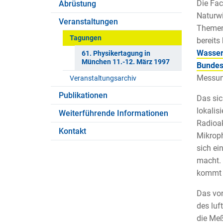
Die Fac
Abrüstung
Naturwi
Veranstaltungen
Themen
Tagungen
bereits
Wasser
61. Physikertagung in
München 11.-12. März 1997
Bundes
Messung
Veranstaltungsarchiv
Publikationen
Das sic
lokalis
Weiterführende Informationen
Radioak
Kontakt
Mikroph
sich ei
macht.
kommt d
Das vo
des luf
die Meß