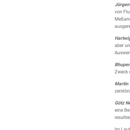
Jürgen
von Flu
Meßanor
ausgere
Hartwig
aber un
Auswert
Bhupen
Zweck d
Martin 
zerstör
Götz N
eine Be
resultie
Im Lauf