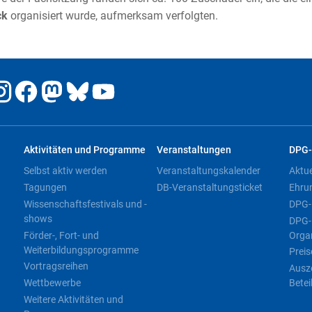
ck
organisiert wurde, aufmerksam verfolgten.
Aktivitäten und Programme
Veranstaltungen
DPG-
Selbst aktiv werden
Veranstaltungskalender
Aktu
Tagungen
DB-Veranstaltungsticket
Ehru
Wissenschaftsfestivals und -
DPG-
shows
DPG-
Förder-, Fort- und
Orga
Weiterbildungsprogramme
Preis
Vortragsreihen
Ausz
Wettbewerbe
Betei
Weitere Aktivitäten und