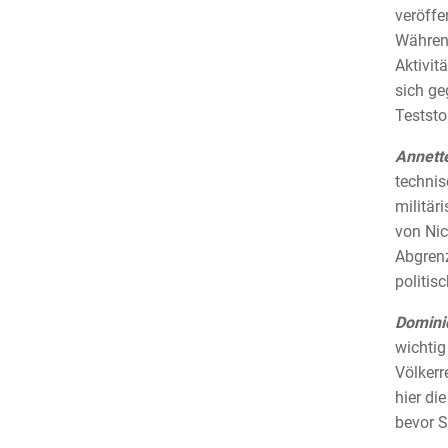
veröffen
Während
Aktivit
sich ge
Testst
Annett
technis
militär
von Nic
Abgrenz
politisc
Domini
wichtig
Völkerr
hier di
bevor S