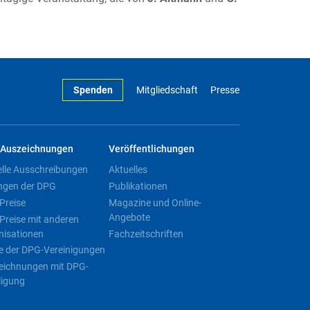
Spenden
Mitgliedschaft
Presse
Auszeichnungen
Veröffentlichungen
elle Ausschreibungen
Aktuelles
ngen der DPG
Publikationen
Preise
Magazine und Online-
Angebote
Preise mit anderen
nisationen
Fachzeitschriften
e der DPG-Vereinigungen
eichnungen mit DPG-
ligung