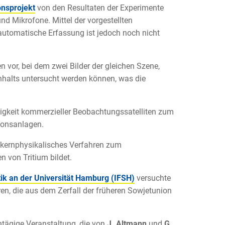
onsprojekt
von den Resultaten der Experimente
 Mikrofone. Mittel der vorgestellten
automatische Erfassung ist jedoch noch nicht
en vor, bei dem zwei Bilder der gleichen Szene,
nhalts untersucht werden können, was die
higkeit kommerzieller Beobachtungssatelliten zum
tionsanlagen.
 kernphysikalisches Verfahren zum
 von Tritium bildet.
tik an der Universität Hamburg (IFSH)
versuchte
en, die aus dem Zerfall der früheren Sowjetunion
ntägige Veranstaltung, die von
J. Altmann
und
G.