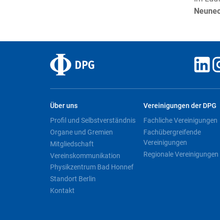
Neune
Über uns
Vereinigungen der DPG
Profil und Selbstverständnis
Fachliche Vereinigungen
Organe und Gremien
Fachübergreifende
Vereinigungen
Mitgliedschaft
Regionale Vereinigungen
Vereinskommunikation
Physikzentrum Bad Honnef
Standort Berlin
Kontakt