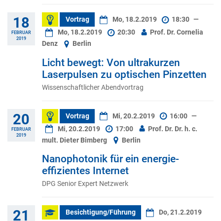
18
Vortrag
Mo, 18.2.2019
18:30
—
Mo, 18.2.2019
20:30
Prof. Dr. Cornelia
FEBRUAR
2019
Denz
Berlin
Licht bewegt: Von ultrakurzen
Laserpulsen zu optischen Pinzetten
Wissenschaftlicher Abendvortrag
20
Vortrag
Mi, 20.2.2019
16:00
—
Mi, 20.2.2019
17:00
Prof. Dr. Dr. h. c.
FEBRUAR
2019
mult. Dieter Bimberg
Berlin
Nanophotonik für ein energie-
effizientes Internet
DPG Senior Expert Netzwerk
21
Besichtigung/Führung
Do, 21.2.2019