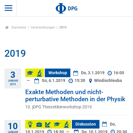
Startseite
Veranstaltungen
2019
2019
3
Workshop
Do, 3.1.2019
16:00
—
So, 6.1.2019
15:30
Windischleuba
JANUAR
2019
Exakte Methoden und nicht-
perturbative Methoden in der Physik
10. jDPG Theoretikerworkshop 2019
10
Diskussion
Do,
10.1.2019
18:30
—
Do, 10.1.2019
20:30
JANUAR