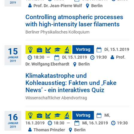
2019
Prof. Dr. Jean-Pierre Wolf
Berlin
Controlling atmospheric processes
with high-intensity laser filaments
Berliner Physikalisches Kolloquium
15
Vortrag
Di, 15.1.2019
18:30
—
Di, 15.1.2019
19:30
Prof.
JANUAR
2019
Dr. Wolfgang Eberhardt
Berlin
Klimakatastrophe und
Kohleausstieg: Fakten und ‚Fake
News’ - ein interaktives Quiz
Wissenschaftlicher Abendvortrag
16
Vortrag
Mi,
16.1.2019
18:30
—
Mi, 16.1.2019
19:30
JANUAR
2019
Thomas Prinzler
Berlin