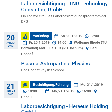
Laborbesichtigung - TNG Technology
Consulting GmbH
Ein Tag vor Ort - Das Laborbesichtigungsprogramm der
DPG
20
Workshop
So, 20.1.2019
17:00
—
Fr, 25.1.2019
14:00
Wolfgang Rhode (TU
JANUAR
2019
Dortmund) and Julia Tjus (RU Bochum)
Bad
Honnef
Plasma-Astroparticle Physics
Bad Honnef Physics School
21
Besichtigung/Führung
Mo, 21.1.2019
10:00
—
Mo, 21.1.2019
16:00
JANUAR
2019
Hanau
Laborbesichtigung - Heraeus Holding