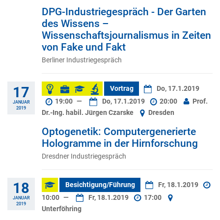
DPG-Industriegespräch - Der Garten
des Wissens –
Wissenschaftsjournalismus in Zeiten
von Fake und Fakt
Berliner Industriegespräch
17
Vortrag
Do, 17.1.2019
19:00
—
Do, 17.1.2019
20:00
Prof.
JANUAR
2019
Dr.-Ing. habil. Jürgen Czarske
Dresden
Optogenetik: Computergenerierte
Hologramme in der Hirnforschung
Dresdner Industriegespräch
18
Besichtigung/Führung
Fr, 18.1.2019
10:00
—
Fr, 18.1.2019
17:00
JANUAR
2019
Unterföhring