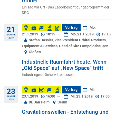
GmbH
Ein Tag vor Ort - Das Laborbesichtigungsprogramm der
DPG
21
Vortrag
Mo,
21.1.2019
18:15
—
Mo, 21.1.2019
19:15
JANUAR
2019
Stefan Hässler, Vice President Orbital Products,
Equipment & Services, Head of Site Lampoldshausen
Gießen
Industrielle Raumfahrt heute. Wenn
„Old Space“ auf „New Space“ trifft
Industriegespräche Mittelhessen
23
Vortrag
Mi,
23.1.2019
16:00
—
Mi, 23.1.2019
17:00
JANUAR
2019
Dr. Jan Helm
Berlin
Gravitationswellen - Entstehung und