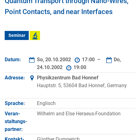
Quantum Transport through Nano-Wires,
Point Contacts, and near Interfaces
Seminar
Datum:
So, 20.10.2002
17:00 –
Do,
24.10.2002
19:00
Adresse:
Physikzentrum Bad Honnef
Hauptstr. 5, 53604 Bad Honnef, Germany
Sprache:
Englisch
Veran­
Wilhelm and Else Heraeus-Foundation
staltungs­
partner:
Kontakt­
Günther Dumperich,