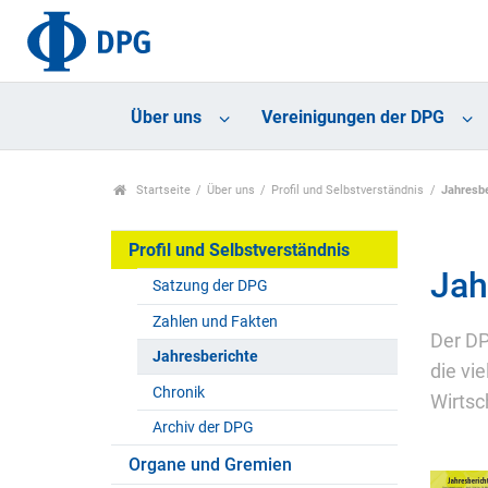
Über uns
Vereinigungen der DPG
Startseite
Über uns
Profil und Selbstverständnis
Jahresbe
Profil und Selbstverständnis
Jah
Satzung der DPG
Zahlen und Fakten
Der DP
Jahresberichte
die vi
Chronik
Wirtsc
Archiv der DPG
Organe und Gremien