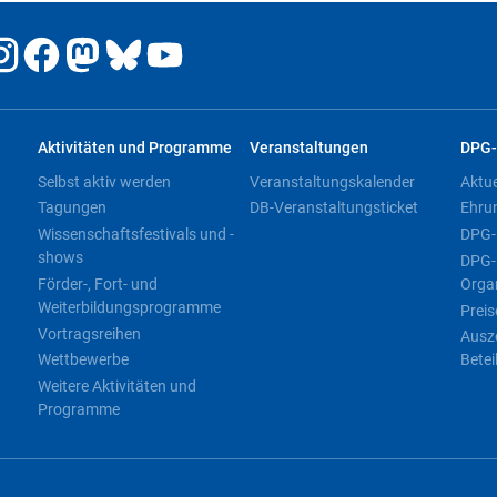
Aktivitäten und Programme
Veranstaltungen
DPG-
Selbst aktiv werden
Veranstaltungskalender
Aktu
Tagungen
DB-Veranstaltungsticket
Ehru
Wissenschaftsfestivals und -
DPG-
shows
DPG-
Förder-, Fort- und
Orga
Weiterbildungsprogramme
Preis
Vortragsreihen
Ausz
Wettbewerbe
Betei
Weitere Aktivitäten und
Programme