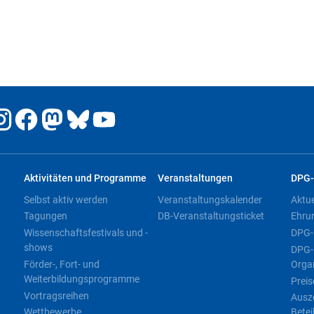
Aktivitäten und Programme
Veranstaltungen
DPG-
Selbst aktiv werden
Veranstaltungskalender
Aktu
Tagungen
DB-Veranstaltungsticket
Ehru
Wissenschaftsfestivals und -
DPG-
shows
DPG-
Förder-, Fort- und
Orga
Weiterbildungsprogramme
Preis
Vortragsreihen
Ausz
Wettbewerbe
Betei