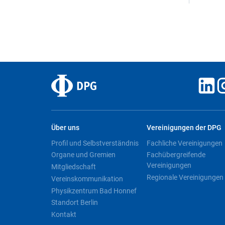
Über uns
Vereinigungen der DPG
Profil und Selbstverständnis
Fachliche Vereinigungen
Organe und Gremien
Fachübergreifende
Vereinigungen
Mitgliedschaft
Regionale Vereinigungen
Vereinskommunikation
Physikzentrum Bad Honnef
Standort Berlin
Kontakt