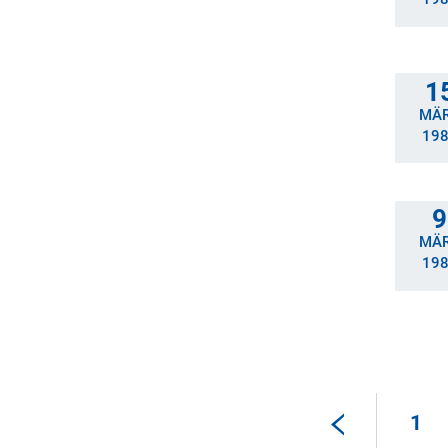
1
MÄ
19
9
MÄ
19
1