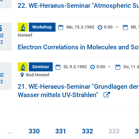
22. WE-Heraeus-Seminar "Atmospheric Su
5
Workshop
Mo, 15.3.1982
0:00
—
Mi, 
Honnef
RZ
82
Electron Correlations in Molecules and So
Seminar
Di, 9.3.1982
0:00
—
Do, 11.
Bad Honnef
RZ
82
21. WE-Heraeus-Seminar "Grundlagen der 
Wasser mittels UV-Strahlen"
...
330
331
332
333
3