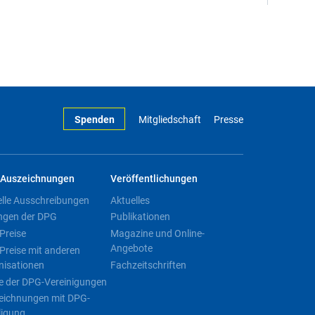
Spenden
Mitgliedschaft
Presse
Auszeichnungen
Veröffentlichungen
elle Ausschreibungen
Aktuelles
ngen der DPG
Publikationen
Preise
Magazine und Online-
Angebote
Preise mit anderen
nisationen
Fachzeitschriften
e der DPG-Vereinigungen
eichnungen mit DPG-
ligung