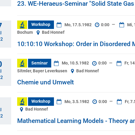
23. WE-Heraeus-Seminar "Solid State Ga
7
Workshop
Mo, 17.5.1982
0:00
—
Mi, 
Bochum
Bad Honnef
I
82
10:10:10 Workshop: Order in Disordered M
0
Seminar
Mo, 10.5.1982
0:00
—
Fr, 1
Sitmler, Bayer Leverkusen
Bad Honnef
I
82
Chemie und Umwelt
Workshop
Mo, 3.5.1982
0:00
—
Fr, 7
Bad Honnef
I
82
Mathematical Learning Models - Theory a