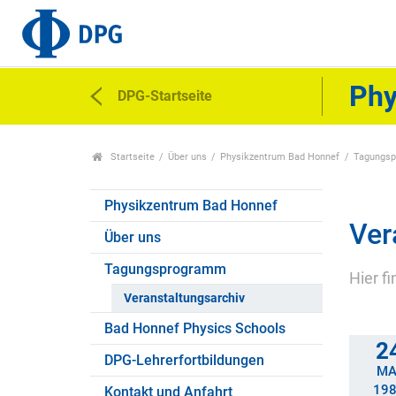
Phy
DPG-Startseite
Startseite
Über uns
Physikzentrum Bad Honnef
Tagungs
Physikzentrum Bad Honnef
Ver
Über uns
Tagungsprogramm
Hier f
Veranstaltungsarchiv
Bad Honnef Physics Schools
2
DPG-Lehrerfortbildungen
MA
19
Kontakt und Anfahrt