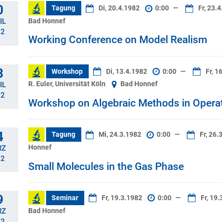
0
Tagung
Di, 20.4.1982
0:00
—
Fr, 23.
Bad Honnef
IL
82
Working Conference on Model Realism
3
Workshop
Di, 13.4.1982
0:00
—
Fr, 1
R. Euler, Universität Köln
Bad Honnef
IL
82
Workshop on Algebraic Methods in Opera
4
Tagung
Mi, 24.3.1982
0:00
—
Fr, 26.
Honnef
RZ
82
Small Molecules in the Gas Phase
9
Seminar
Fr, 19.3.1982
0:00
—
Fr, 19
Bad Honnef
RZ
82