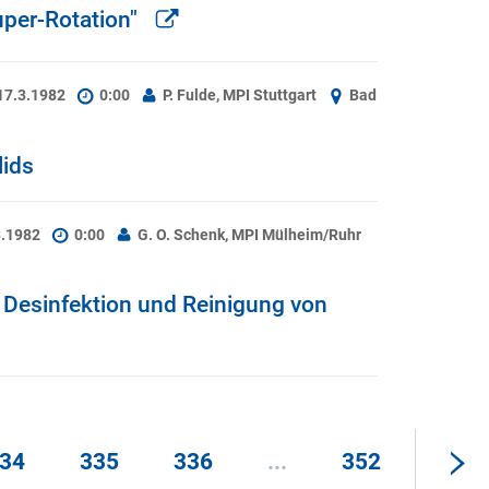
per-Rotation"
17.3.1982
0:00
P. Fulde, MPI Stuttgart
Bad
lids
3.1982
0:00
G. O. Schenk, MPI Mülheim/Ruhr
Desinfektion und Reinigung von
34
335
336
...
352