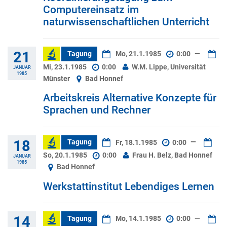
Computereinsatz im
naturwissenschaftlichen Unterricht
21
Tagung
Mo, 21.1.1985
0:00
—
Mi, 23.1.1985
0:00
W.M. Lippe, Universität
JANUAR
1985
Münster
Bad Honnef
Arbeitskreis Alternative Konzepte für
Sprachen und Rechner
18
Tagung
Fr, 18.1.1985
0:00
—
So, 20.1.1985
0:00
Frau H. Belz, Bad Honnef
JANUAR
1985
Bad Honnef
Werkstattinstitut Lebendiges Lernen
14
Tagung
Mo, 14.1.1985
0:00
—