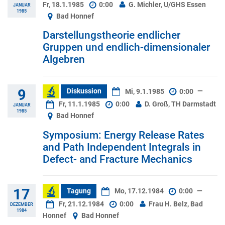
Fr, 18.1.1985
0:00
G. Michler, U/GHS Essen
JANUAR
1985
Bad Honnef
Darstellungstheorie endlicher
Gruppen und endlich-dimensionaler
Algebren
9
Diskussion
Mi, 9.1.1985
0:00
—
Fr, 11.1.1985
0:00
D. Groß, TH Darmstadt
JANUAR
1985
Bad Honnef
Symposium: Energy Release Rates
and Path Independent Integrals in
Defect- and Fracture Mechanics
17
Tagung
Mo, 17.12.1984
0:00
—
Fr, 21.12.1984
0:00
Frau H. Belz, Bad
DEZEMBER
1984
Honnef
Bad Honnef