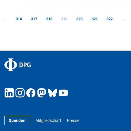
...
316
317
318
319
320
321
322
...
Spenden
Mitgliedschaft
Presse