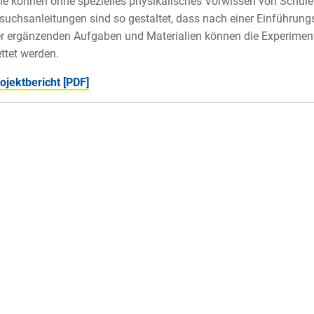
e können ohne spezielles physikalisches Vorwissen von Schüle
rsuchsanleitungen sind so gestaltet, dass nach einer Einführun
er ergänzenden Aufgaben und Materialien können die Experimente
ttet werden.
jektbericht [PDF]