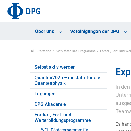
Über uns
Vereinigungen der DPG
Startseite
Aktivitäten und Programme
Förder-, Fort- und W
Selbst aktiv werden
Exp
Quanten2025 – ein Jahr für die
Quantenphysik
In den
Tagungen
Unterr
ausgea
DPG Akademie
Teams 
Förder-, Fort- und
Weiterbildungsprogramme
Es hand
WEH-Förderprogramm für