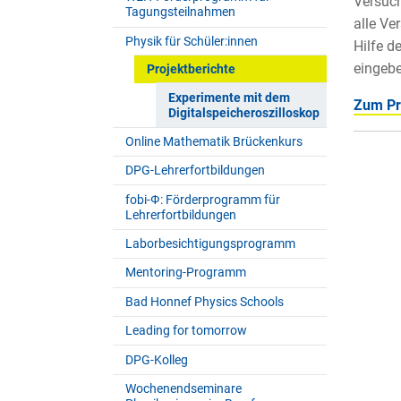
Versuch
Tagungsteilnahmen
alle Ve
Physik für Schüler:innen
Hilfe d
eingebe
Projektberichte
Experimente mit dem
Zum Pro
Digitalspeicheroszilloskop
Online Mathematik Brückenkurs
DPG-Lehrerfortbildungen
fobi-Ф: Förderprogramm für
Lehrerfortbildungen
Laborbesichtigungsprogramm
Mentoring-Programm
Bad Honnef Physics Schools
Leading for tomorrow
DPG-Kolleg
Wochenendseminare