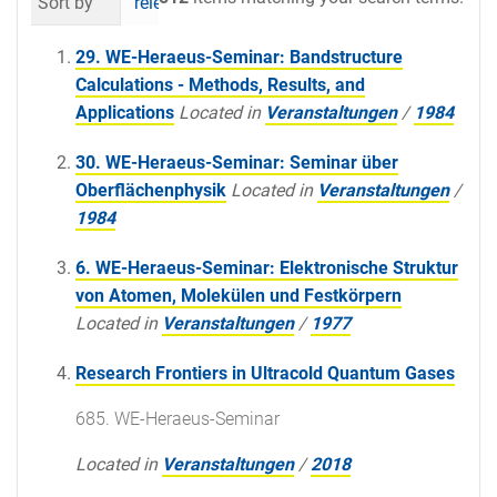
Sort by
relevance
date (newest first)
al
29. WE-Heraeus-Seminar: Bandstructure
Calculations - Methods, Results, and
Applications
Located in
Veranstaltungen
/
1984
30. WE-Heraeus-Seminar: Seminar über
Oberflächenphysik
Located in
Veranstaltungen
/
1984
6. WE-Heraeus-Seminar: Elektronische Struktur
von Atomen, Molekülen und Festkörpern
Located in
Veranstaltungen
/
1977
Research Frontiers in Ultracold Quantum Gases
685. WE-Heraeus-Seminar
Located in
Veranstaltungen
/
2018