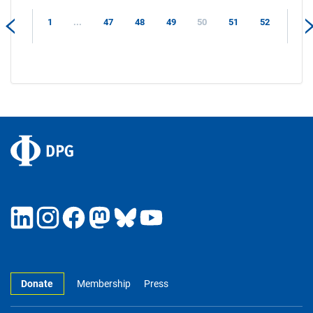
1
...
47
48
49
50
51
52
Donate
Membership
Press