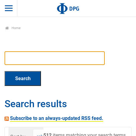
Home
Search results
Subscribe to an always-updated RSS feed.
512
items matching your search terms.