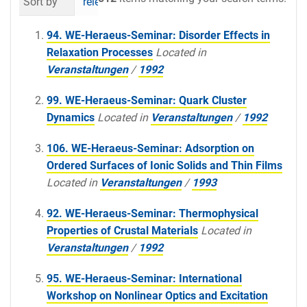
Sort by
relevance
date (newest first)
al
94. WE-Heraeus-Seminar: Disorder Effects in
Relaxation Processes
Located in
Veranstaltungen
/
1992
99. WE-Heraeus-Seminar: Quark Cluster
Dynamics
Located in
Veranstaltungen
/
1992
106. WE-Heraeus-Seminar: Adsorption on
Ordered Surfaces of Ionic Solids and Thin Films
Located in
Veranstaltungen
/
1993
92. WE-Heraeus-Seminar: Thermophysical
Properties of Crustal Materials
Located in
Veranstaltungen
/
1992
95. WE-Heraeus-Seminar: International
Workshop on Nonlinear Optics and Excitation