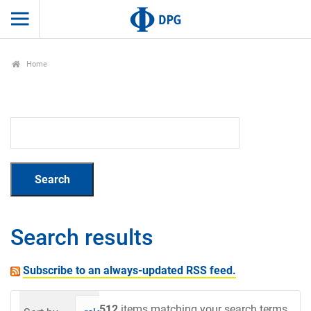
Home
Search results
Subscribe to an always-updated RSS feed.
512
items matching your search terms.