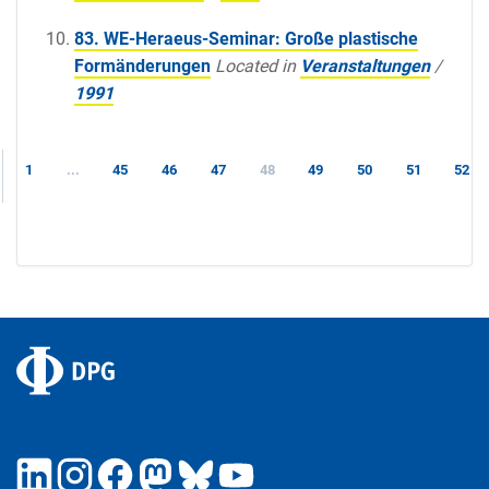
83. WE-Heraeus-Seminar: Große plastische
Formänderungen
Located in
Veranstaltungen
/
1991
1
...
45
46
47
48
49
50
51
52