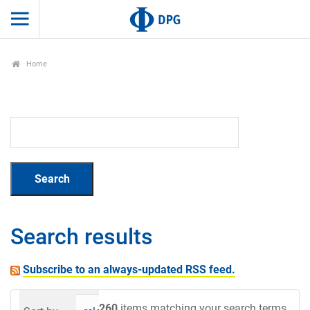
Home
Search results
Subscribe to an always-updated RSS feed.
260
items matching your search terms.