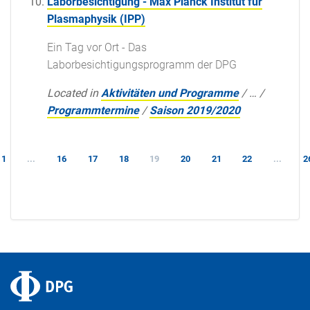
Laborbesichtigung - Max Planck Institut für
Plasmaphysik (IPP)
Ein Tag vor Ort - Das
Laborbesichtigungsprogramm der DPG
Located in
Aktivitäten und Programme
/
…
/
Programmtermine
/
Saison 2019/2020
1
...
16
17
18
19
20
21
22
...
2