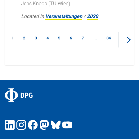
Jens Knoop (TU Wien)
Located in
Veranstaltungen
/
2020
1
2
3
4
5
6
7
...
34