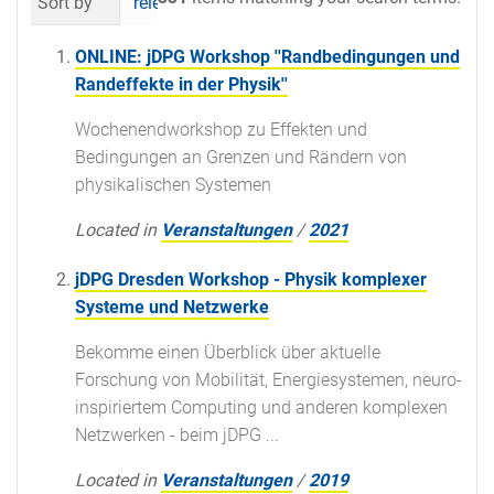
Sort by
relevance
date (newest first)
al
ONLINE: jDPG Workshop ''Randbedingungen und
Randeffekte in der Physik''
Wochenendworkshop zu Effekten und
Bedingungen an Grenzen und Rändern von
physikalischen Systemen
Located in
Veranstaltungen
/
2021
jDPG Dresden Workshop - Physik komplexer
Systeme und Netzwerke
Bekomme einen Überblick über aktuelle
Forschung von Mobilität, Energiesystemen, neuro-
inspiriertem Computing und anderen komplexen
Netzwerken - beim jDPG ...
Located in
Veranstaltungen
/
2019