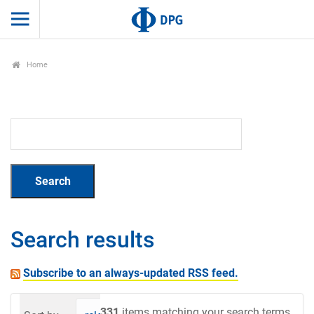
Home
Search results
Subscribe to an always-updated RSS feed.
331
items matching your search terms.