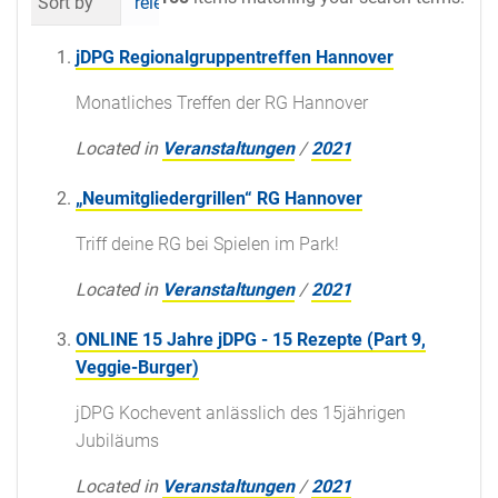
Sort by
relevance
date (newest first)
al
jDPG Regionalgruppentreffen Hannover
Monatliches Treffen der RG Hannover
Located in
Veranstaltungen
/
2021
„Neumitgliedergrillen“ RG Hannover
Triff deine RG bei Spielen im Park!
Located in
Veranstaltungen
/
2021
ONLINE 15 Jahre jDPG - 15 Rezepte (Part 9,
Veggie-Burger)
jDPG Kochevent anlässlich des 15jährigen
Jubiläums
Located in
Veranstaltungen
/
2021