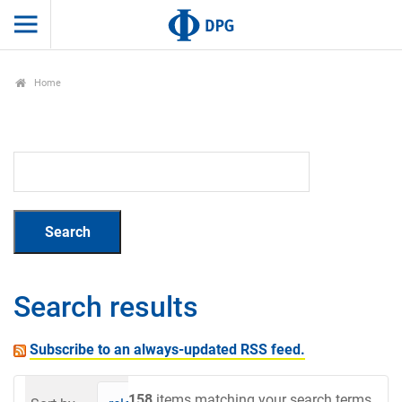
Home
Search results
Subscribe to an always-updated RSS feed.
158
items matching your search terms.