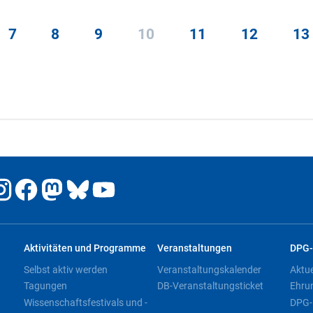
7
8
9
10
11
12
13
Aktivitäten und Programme
Veranstaltungen
DPG-
Selbst aktiv werden
Veranstaltungskalender
Aktu
Tagungen
DB-Veranstaltungsticket
Ehru
Wissenschaftsfestivals und -
DPG-