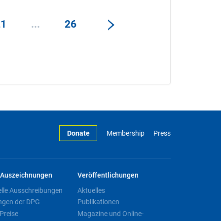
21
...
26
Donate
Membership
Press
Auszeichnungen
Veröffentlichungen
elle Ausschreibungen
Aktuelles
ngen der DPG
Publikationen
Preise
Magazine und Online-