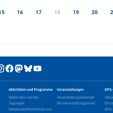
15
16
17
18
19
20
Aktivitäten und Programme
Veranstaltungen
DPG-
Selbst aktiv werden
Veranstaltungskalender
Aktu
Tagungen
DB-Veranstaltungsticket
Ehru
Wissenschaftsfestivals und -
DPG-