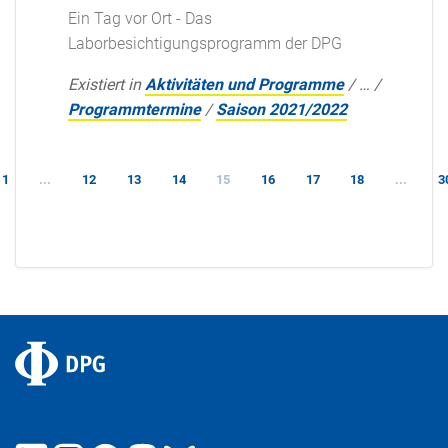
Ein Tag vor Ort - Das
Laborbesichtigungsprogramm der DPG
Existiert in
Aktivitäten und Programme
/
…
/
Programmtermine
/
Saison 2021/2022
1
...
12
13
14
15
16
17
18
...
3