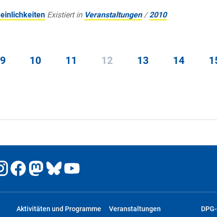
einlichkeiten
Existiert in
Veranstaltungen
/
2010
9
10
11
12
13
14
1
Aktivitäten und Programme
Veranstaltungen
DPG-