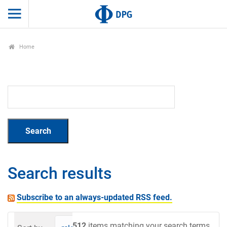
Home
Search results
Subscribe to an always-updated RSS feed.
512
items matching your search terms.