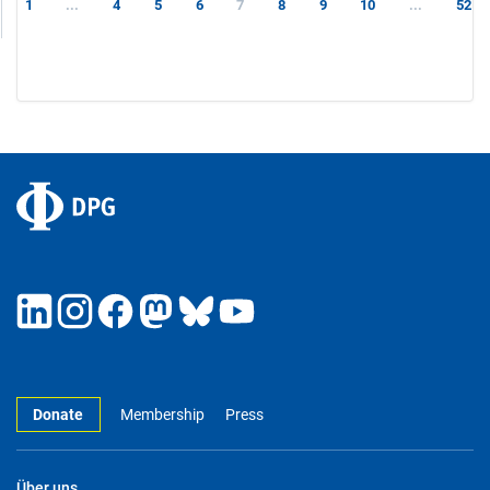
1
...
4
5
6
7
8
9
10
...
52
Donate
Membership
Press
Über uns