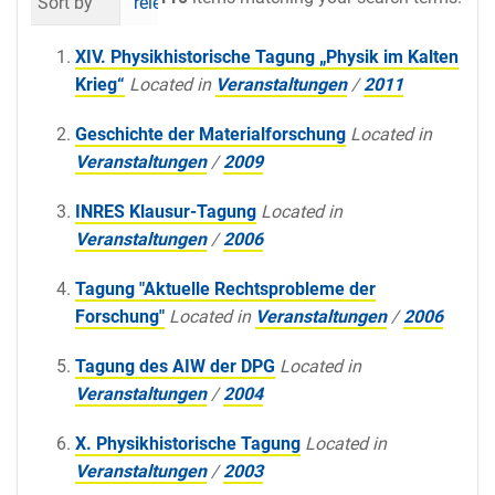
Sort by
relevance
date (newest first)
al
XIV. Physikhistorische Tagung „Physik im Kalten
Krieg“
Located in
Veranstaltungen
/
2011
Geschichte der Materialforschung
Located in
Veranstaltungen
/
2009
INRES Klausur-Tagung
Located in
Veranstaltungen
/
2006
Tagung "Aktuelle Rechtsprobleme der
Forschung"
Located in
Veranstaltungen
/
2006
Tagung des AIW der DPG
Located in
Veranstaltungen
/
2004
X. Physikhistorische Tagung
Located in
Veranstaltungen
/
2003