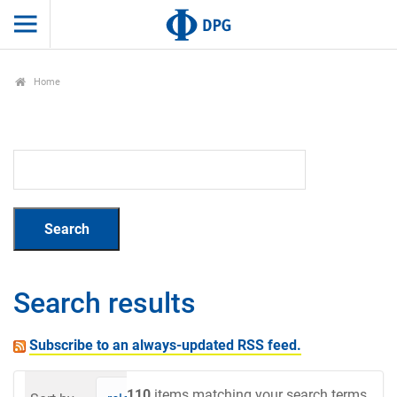
Home
Search results
Subscribe to an always-updated RSS feed.
110
items matching your search terms.