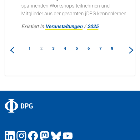
spannenden Workshops teilnehmen und
Mitglieder aus der gesamten jDPG kennenlernen.
Existiert in
Veranstaltungen
/
2025
1
2
3
4
5
6
7
8