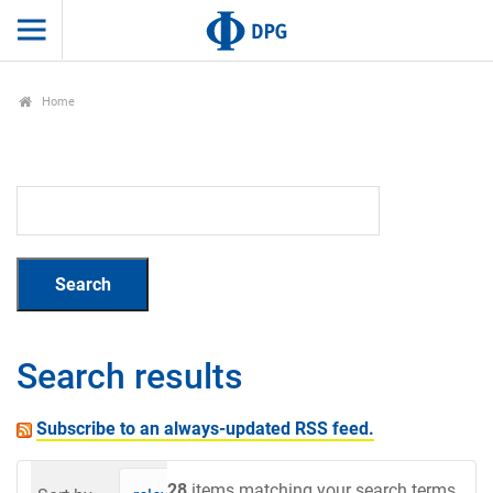
Home
Search results
Subscribe to an always-updated RSS feed.
28
items matching your search terms.