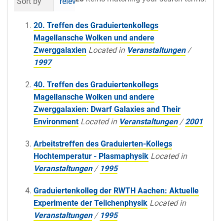
Sort by
relevance
date (newest first)
al
20. Treffen des Graduiertenkollegs
Magellansche Wolken und andere
Zwerggalaxien
Located in
Veranstaltungen
/
1997
40. Treffen des Graduiertenkollegs
Magellansche Wolken und andere
Zwerggalaxien: Dwarf Galaxies and Their
Environment
Located in
Veranstaltungen
/
2001
Arbeitstreffen des Graduierten-Kollegs
Hochtemperatur - Plasmaphysik
Located in
Veranstaltungen
/
1995
Graduiertenkolleg der RWTH Aachen: Aktuelle
Experimente der Teilchenphysik
Located in
Veranstaltungen
/
1995