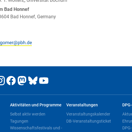
U. T. Wolters,, Universität Bochum
um Bad Honnef
 53604 Bad Honnef, Germany
Aktivitäten und Programme
Veranstaltungen
DPG-
Selbst aktiv werden
Veranstaltungskalender
Aktu
Tagungen
DB-Veranstaltungsticket
Ehru
Wissenschaftsfestivals und -
DPG-