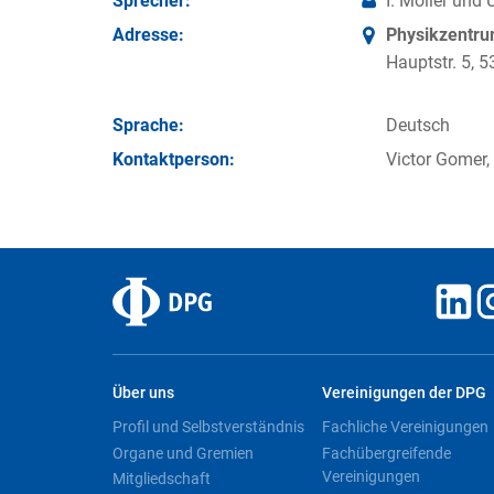
Sprecher:
I. Möller und 
Adresse:
Physikzentr
Hauptstr. 5,
Sprache:
Deutsch
Kontakt­person:
Victor Gomer,
Über uns
Vereinigungen der DPG
Profil und Selbstverständnis
Fachliche Vereinigungen
Organe und Gremien
Fachübergreifende
Vereinigungen
Mitgliedschaft