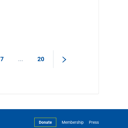
17
...
20
Donate
Membership
Press