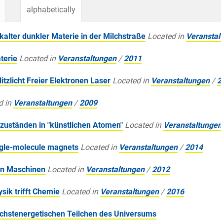
alphabetically
 kalter dunkler Materie in der Milchstraße
Located in
Veransta
terie
Located in
Veranstaltungen
/
2011
zlicht Freier Elektronen Laser
Located in
Veranstaltungen
/
d in
Veranstaltungen
/
2009
zuständen in "künstlichen Atomen"
Located in
Veranstaltunge
ngle-molecule magnets
Located in
Veranstaltungen
/
2014
en Maschinen
Located in
Veranstaltungen
/
2012
ik trifft Chemie
Located in
Veranstaltungen
/
2016
chstenergetischen Teilchen des Universums