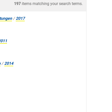
197
items matching your search terms.
ltungen
/
2017
2011
n
/
2014