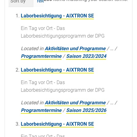
Sort by
relevance
date (newest first)
al
Laborbesichtigung - AIXTRON SE
Ein Tag vor Ort - Das
Laborbesichtigungsprogramm der DPG
Located in
Aktivitäten und Programme
/
…
/
Programmtermine
/
Saison 2023/2024
Laborbesichtigung - AIXTRON SE
Ein Tag vor Ort - Das
Laborbesichtigungsprogramm der DPG
Located in
Aktivitäten und Programme
/
…
/
Programmtermine
/
Saison 2025/2026
Laborbesichtigung - AIXTRON SE
Ein Tag vor Ort - Das