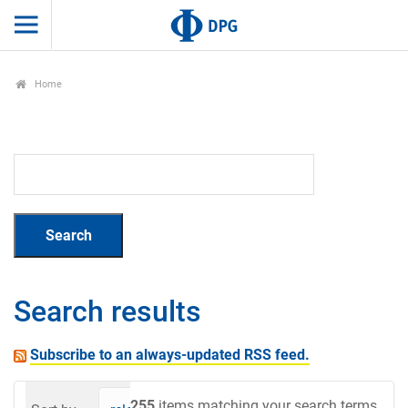
Home
Search results
Subscribe to an always-updated RSS feed.
255
items matching your search terms.