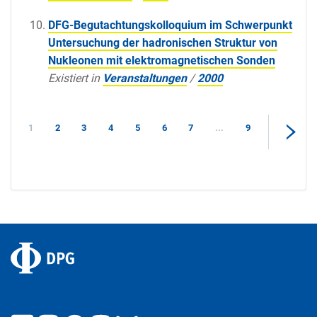
DFG-Begutachtungskolloquium im Schwerpunkt
Untersuchung der hadronischen Struktur von
Nukleonen mit elektromagnetischen Sonden
Existiert in
Veranstaltungen
/
2000
1
2
3
4
5
6
7
...
9