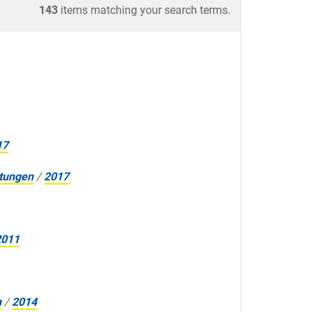
143
items matching your search terms.
17
ltungen
/
2017
2011
n
/
2014