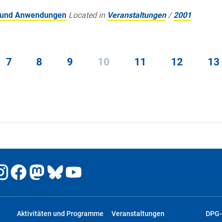
g und Anwendungen
Located in
Veranstaltungen
/
2001
7
8
9
10
11
12
13
Aktivitäten und Programme
Veranstaltungen
DPG-