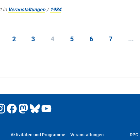
t in
Veranstaltungen
/
1984
2
3
4
5
6
7
...
Aktivitäten und Programme
Veranstaltungen
DPG-