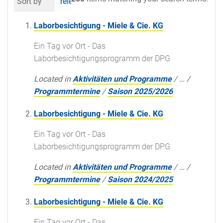
Sort by
relevance
date (newest first)
al
Laborbesichtigung - Miele & Cie. KG
Ein Tag vor Ort - Das
Laborbesichtigungsprogramm der DPG
Located in
Aktivitäten und Programme
/
…
/
Programmtermine
/
Saison 2025/2026
Laborbesichtigung - Miele & Cie. KG
Ein Tag vor Ort - Das
Laborbesichtigungsprogramm der DPG
Located in
Aktivitäten und Programme
/
…
/
Programmtermine
/
Saison 2024/2025
Laborbesichtigung - Miele & Cie. KG
Ein Tag vor Ort - Das