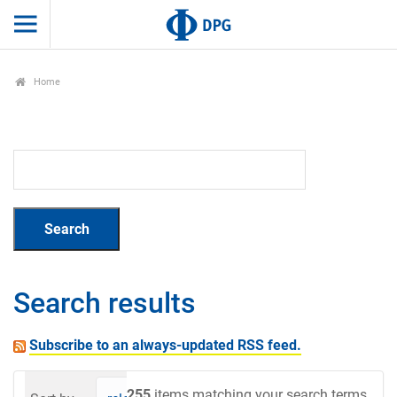
Home
Search results
Subscribe to an always-updated RSS feed.
255
items matching your search terms.