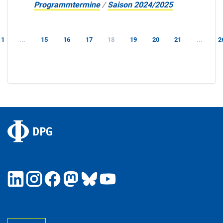
Programmtermine
/
Saison 2024/2025
1
...
15
16
17
18
19
20
21
...
2