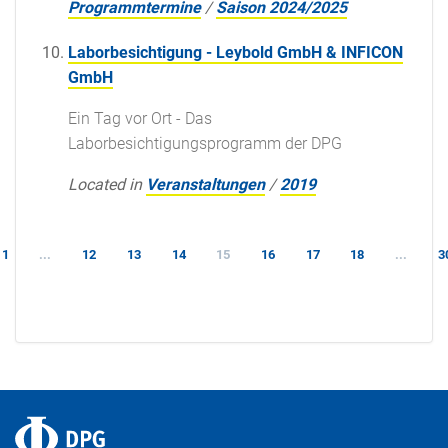
Programmtermine
/
Saison 2024/2025
Laborbesichtigung - Leybold GmbH & INFICON
GmbH
Ein Tag vor Ort - Das
Laborbesichtigungsprogramm der DPG
Located in
Veranstaltungen
/
2019
1
...
12
13
14
15
16
17
18
...
3