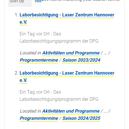
Sort by
relevance
date (newest first)
al
Laborbesichtigung - Laser Zentrum Hannover
e.V.
Ein Tag vor Ort - Das
Laborbesichtigungsprogramm der DPG
Located in
Aktivitäten und Programme
/
…
/
Programmtermine
/
Saison 2023/2024
Laborbesichtigung - Laser Zentrum Hannover
e.V.
Ein Tag vor Ort - Das
Laborbesichtigungsprogramm der DPG
Located in
Aktivitäten und Programme
/
…
/
Programmtermine
/
Saison 2024/2025