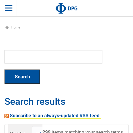
Home
Search results
Subscribe to an always-updated RSS feed.
299
items matching your search terms.