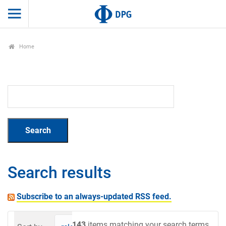
Home
Search results
Subscribe to an always-updated RSS feed.
143
items matching your search terms.