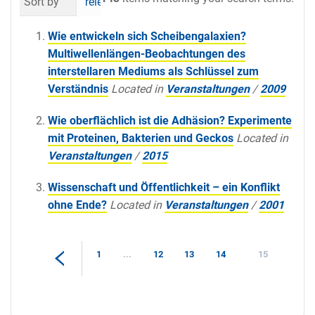
Sort by
relevance
date (newest first)
al
Wie entwickeln sich Scheibengalaxien?
Multiwellenlängen-Beobachtungen des
interstellaren Mediums als Schlüssel zum
Verständnis
Located in
Veranstaltungen
/
2009
Wie oberflächlich ist die Adhäsion? Experimente
mit Proteinen, Bakterien und Geckos
Located in
Veranstaltungen
/
2015
Wissenschaft und Öffentlichkeit – ein Konflikt
ohne Ende?
Located in
Veranstaltungen
/
2001
1
...
12
13
14
15