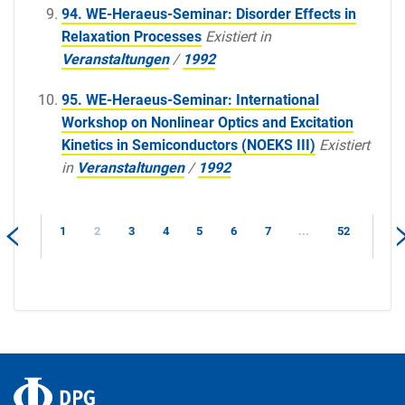
94. WE-Heraeus-Seminar: Disorder Effects in
Relaxation Processes
Existiert in
Veranstaltungen
/
1992
95. WE-Heraeus-Seminar: International
Workshop on Nonlinear Optics and Excitation
Kinetics in Semiconductors (NOEKS III)
Existiert
in
Veranstaltungen
/
1992
1
2
3
4
5
6
7
...
52