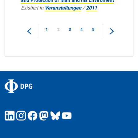
and Protection of Man and his Enviroment
Existiert in
Veranstaltungen
/
2011
1
2
3
4
5