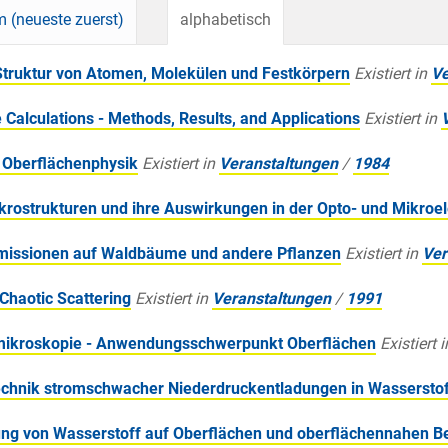
 (neueste zuerst)
alphabetisch
Struktur von Atomen, Molekülen und Festkörpern
Existiert in
Ve
alculations - Methods, Results, and Applications
Existiert in
 Oberflächenphysik
Existiert in
Veranstaltungen
/
1984
rostrukturen und ihre Auswirkungen in der Opto- und Mikroel
missionen auf Waldbäume und andere Pflanzen
Existiert in
Ver
haotic Scattering
Existiert in
Veranstaltungen
/
1991
mikroskopie - Anwendungsschwerpunkt Oberflächen
Existiert i
chnik stromschwacher Niederdruckentladungen in Wassersto
g von Wasserstoff auf Oberflächen und oberflächennahen B