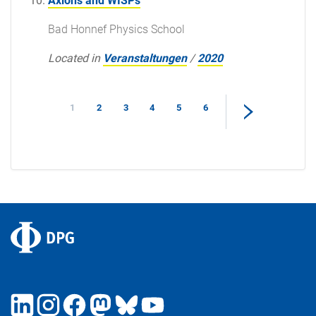
Axions and WISPs
Bad Honnef Physics School
Located in
Veranstaltungen
/
2020
1
2
3
4
5
6