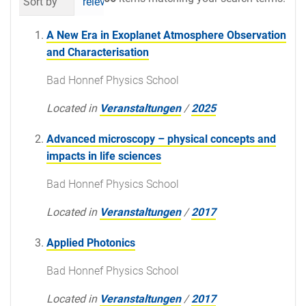
Sort by
relevance
date (newest first)
al
A New Era in Exoplanet Atmosphere Observation
and Characterisation
Bad Honnef Physics School
Located in
Veranstaltungen
/
2025
Advanced microscopy – physical concepts and
impacts in life sciences
Bad Honnef Physics School
Located in
Veranstaltungen
/
2017
Applied Photonics
Bad Honnef Physics School
Located in
Veranstaltungen
/
2017