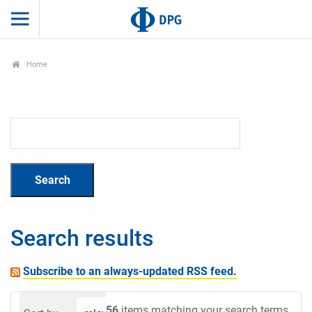
Home
Search results
Subscribe to an always-updated RSS feed.
56
items matching your search terms.