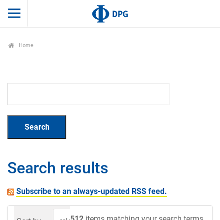
Home
Search results
Subscribe to an always-updated RSS feed.
512
items matching your search terms.