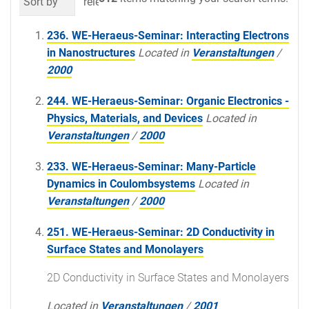
Sort by
relevance
date (newest first)
al
236. WE-Heraeus-Seminar: Interacting Electrons
in Nanostructures
Located in
Veranstaltungen
/
2000
244. WE-Heraeus-Seminar: Organic Electronics -
Physics, Materials, and Devices
Located in
Veranstaltungen
/
2000
233. WE-Heraeus-Seminar: Many-Particle
Dynamics in Coulombsystems
Located in
Veranstaltungen
/
2000
251. WE-Heraeus-Seminar: 2D Conductivity in
Surface States and Monolayers
2D Conductivity in Surface States and Monolayers
Located in
Veranstaltungen
/
2001