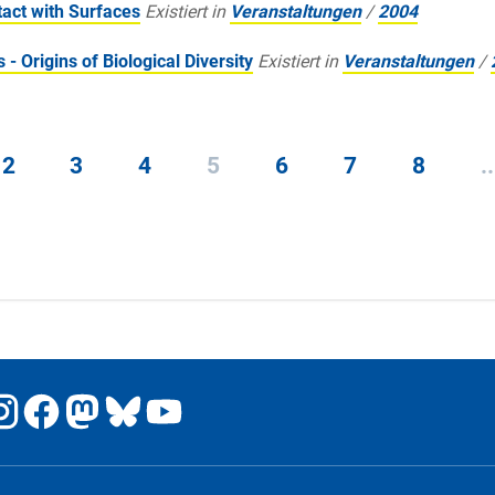
act with Surfaces
Existiert in
Veranstaltungen
/
2004
 Origins of Biological Diversity
Existiert in
Veranstaltungen
/
2
3
4
5
6
7
8
..