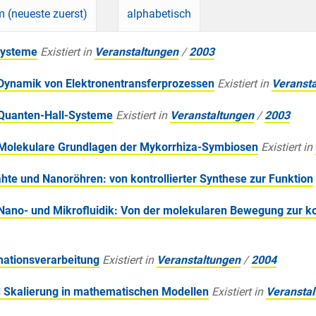
 (neueste zuerst)
alphabetisch
Systeme
Existiert in
Veranstaltungen
/
2003
Dynamik von Elektronentransferprozessen
Existiert in
Veranst
Quanten-Hall-Systeme
Existiert in
Veranstaltungen
/
2003
Molekulare Grundlagen der Mykorrhiza-Symbiosen
Existiert in
e und Nanoröhren: von kontrollierter Synthese zur Funktion
ano- und Mikrofluidik: Von der molekularen Bewegung zur k
ationsverarbeitung
Existiert in
Veranstaltungen
/
2004
 Skalierung in mathematischen Modellen
Existiert in
Veransta