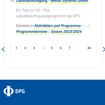
Laborbesichtigung - Menlo Systems GmbH
Ein Tag vor Ort - Das
Laborbesichtigungsprogramm der DPG
Existiert in
Aktivitäten und Programme
/
…
/
Programmtermine
/
Saison 2023/2024
1
2
3
4
5
6
7
...
26