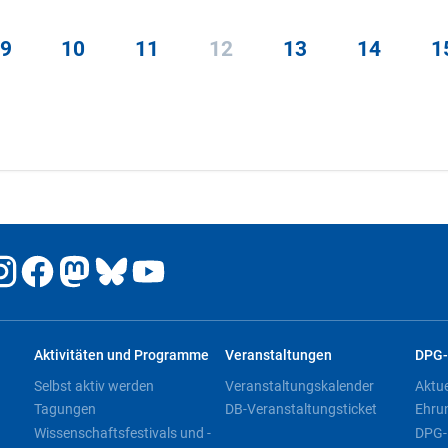
9
10
11
12
13
14
1
Aktivitäten und Programme
Veranstaltungen
DPG-
Selbst aktiv werden
Veranstaltungskalender
Aktu
Tagungen
DB-Veranstaltungsticket
Ehru
Wissenschaftsfestivals und -
DPG-