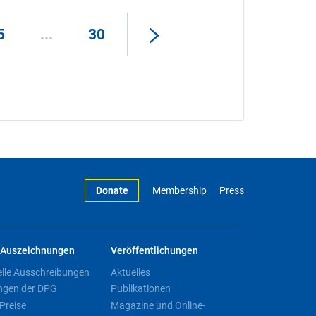
5
...
30
Donate
Membership
Press
Auszeichnungen
Veröffentlichungen
elle Ausschreibungen
Aktuelles
ngen der DPG
Publikationen
Preise
Magazine und Online-