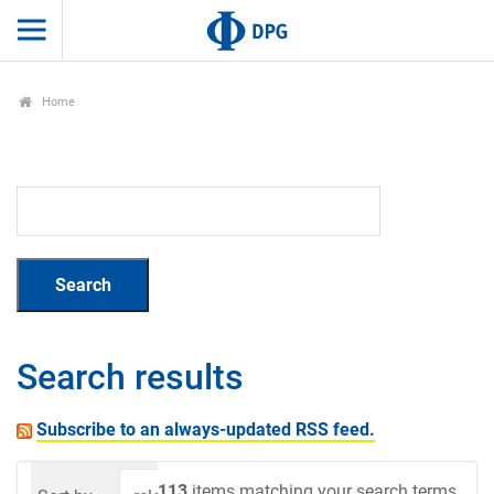
Home
Search results
Subscribe to an always-updated RSS feed.
113
items matching your search terms.