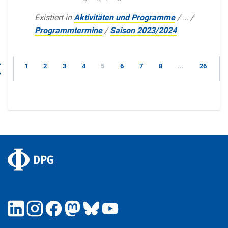
Existiert in
Aktivitäten und Programme
/
…
/
Programmtermine
/
Saison 2023/2024
1
2
3
4
5
6
7
8
...
26