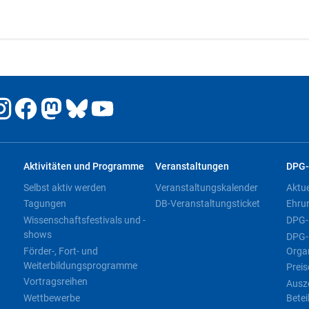
Aktivitäten und Programme
Veranstaltungen
DPG-
Selbst aktiv werden
Veranstaltungskalender
Aktu
Tagungen
DB-Veranstaltungsticket
Ehru
Wissenschaftsfestivals und -
DPG-
shows
DPG-
Förder-, Fort- und
Orga
Weiterbildungsprogramme
Preis
Vortragsreihen
Ausz
Wettbewerbe
Betei