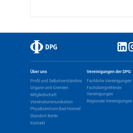
Über uns
Vereinigungen der DPG
Profil und Selbstverständnis
Fachliche Vereinigungen
Organe und Gremien
Fachübergreifende
Vereinigungen
Mitgliedschaft
Regionale Vereinigungen
Vereinskommunikation
Physikzentrum Bad Honnef
Standort Berlin
Kontakt