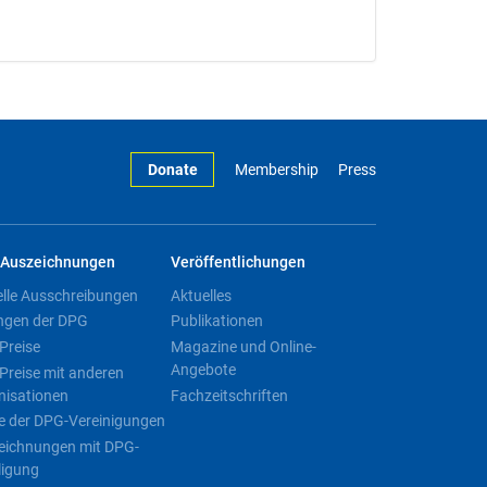
Donate
Membership
Press
Auszeichnungen
Veröffentlichungen
elle Ausschreibungen
Aktuelles
ngen der DPG
Publikationen
Preise
Magazine und Online-
Angebote
Preise mit anderen
nisationen
Fachzeitschriften
e der DPG-Vereinigungen
eichnungen mit DPG-
ligung