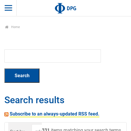
Home
Search results
Subscribe to an always-updated RSS feed.
331
items matching your search terms.