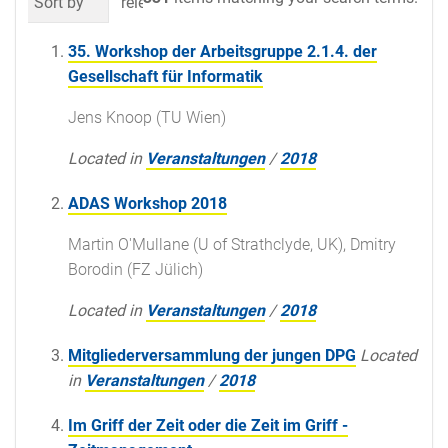
Sort by
relevance
date (newest first)
al
35. Workshop der Arbeitsgruppe 2.1.4. der
Gesellschaft für Informatik
Jens Knoop (TU Wien)
Located in
Veranstaltungen
/
2018
ADAS Workshop 2018
Martin O'Mullane (U of Strathclyde, UK), Dmitry
Borodin (FZ Jülich)
Located in
Veranstaltungen
/
2018
Mitgliederversammlung der jungen DPG
Located
in
Veranstaltungen
/
2018
Im Griff der Zeit oder die Zeit im Griff -