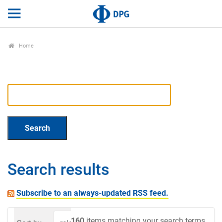
Home
Search results
Subscribe to an always-updated RSS feed.
160
items matching your search terms.