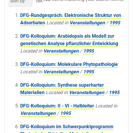
Sort by
relevance
date (newest first)
al
DFG-Rundgespräch: Elektronische Struktur von
Adsorbaten
Located in
Veranstaltungen
/
1995
DFG-Kolloquium: Arabidopsis als Modell zur
genetischen Analyse pflanzlicher Entwicklung
Located in
Veranstaltungen
/
1995
DFG-Kolloquium: Molekulare Phytopathologie
Located in
Veranstaltungen
/
1995
DFG-Kolloquium: Synthese superharter
Materialien
Located in
Veranstaltungen
/
1995
DFG-Kolloquium: II - VI - Halbleiter
Located in
Veranstaltungen
/
1995
DFG-Kolloquium im Schwerpunktprogramm