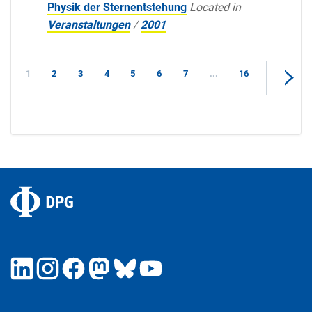
Physik der Sternentstehung
Located in
Veranstaltungen
/
2001
1
2
3
4
5
6
7
...
16