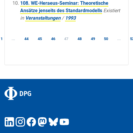
108. WE-Heraeus-Seminar: Theoretische
Ansätze jenseits des Standardmodells
Existiert
in
Veranstaltungen
/
1993
1
...
44
45
46
47
48
49
50
...
5