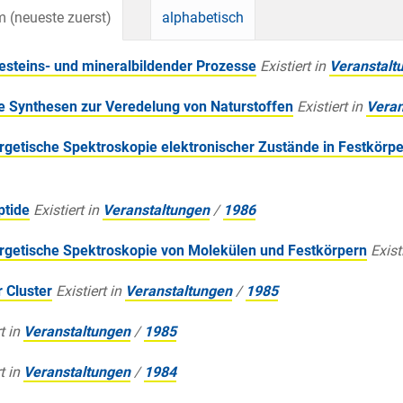
 (neueste zuerst)
alphabetisch
steins- und mineralbildender Prozesse
Existiert in
Veranstalt
 Synthesen zur Veredelung von Naturstoffen
Existiert in
Veran
etische Spektroskopie elektronischer Zustände in Festkörp
ptide
Existiert in
Veranstaltungen
/
1986
getische Spektroskopie von Molekülen und Festkörpern
Exist
 Cluster
Existiert in
Veranstaltungen
/
1985
t in
Veranstaltungen
/
1985
t in
Veranstaltungen
/
1984