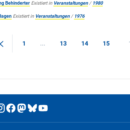
ng Behinderter
Existiert in
Veranstaltungen
/
1980
lagen
Existiert in
Veranstaltungen
/
1976
1
...
13
14
15